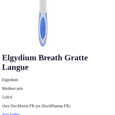
Elgydium Breath Gratte
Langue
Elgydium
Meilleur prix
5,69
€
chez
DocMorris FR (ex DoctiPharma FR)
Voir l'offre →