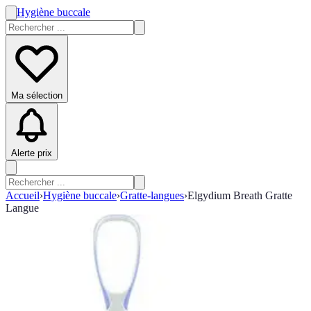
Hygiène buccale
Ma sélection
Alerte prix
Accueil
›
Hygiène buccale
›
Gratte-langues
›
Elgydium Breath Gratte
Langue