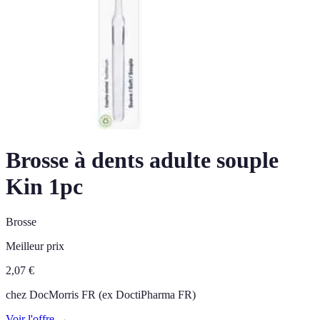
Brosse à dents adulte souple
Kin 1pc
Brosse
Meilleur prix
2,07
€
chez
DocMorris FR (ex DoctiPharma FR)
Voir l'offre →