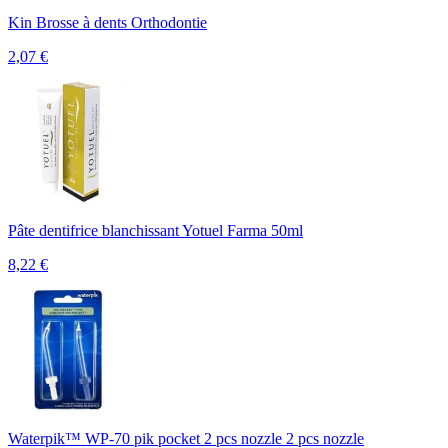
Kin Brosse à dents Orthodontie
2,07
€
Pâte dentifrice blanchissant Yotuel Farma 50ml
8,22
€
Waterpik™ WP-70 pik pocket 2 pcs nozzle 2 pcs nozzle