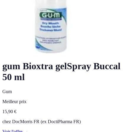
gum Bioxtra gelSpray Buccal
50 ml
Gum
Meilleur prix
15,90
€
chez
DocMorris FR (ex DoctiPharma FR)
Voir l'offre →