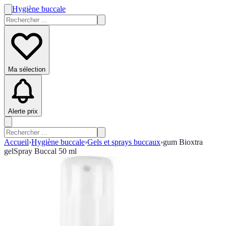
Hygiène buccale
Ma sélection
Alerte prix
Accueil
›
Hygiène buccale
›
Gels et sprays buccaux
›
gum Bioxtra
gelSpray Buccal 50 ml